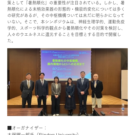
策として「暑熱順化」の重要性が注目されている。しかし、暑
熱順化による末梢効果器の形態的・機能的変化については多く
の研究があるが、その中枢機構ついては未だに明らかになって
いない。そこで、本シンポジウムは、神経生理学的、運動免疫
学的、スポーツ科学的観点から暑熱順化やその対策を検討し、
人々のウエルネスに還元することを目標とする目的で開催し
た。
■オーガナイザー：
大塚曜一郎氏（Flinders University）