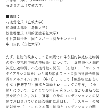
石渡貴之氏（立教大学）
■講師：
石渡貴之氏（立教大学）
松崎健太郎氏（島根大学）
松生香里氏（川崎医療福祉大学）
中村真理子氏（国立スポーツ科学センター）
中川晃氏（立教大学）
先ず、基礎的観点として暑熱順化に伴う脳内神経伝達物質
の変化や視床下部の神経新生について、「暑熱順化と脳内
神経伝達物質、不安様行動の関係」（石渡）、「マイクロ
ダイアリシス法を用いた暑熱順化ラットの脳内神経伝達物
質リアルタイム計測」（中川）、そして「暑熱順化形成の
中枢（視床下部）機構と運動トレーニングの効果」（松
崎）について、これまでの先行研究を示しながら最新の知
見を紹介した。次に、近年、心身のコンディションとの関
係で注目されている腸管機能に着目し、「アスリートの暑
熱対策サポートにおける腸内細菌とコンディションの関