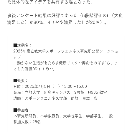
た具体的なアイデアを共有する場となった。
事後アンケート結果は好評であった（5段階評価の5（大変
満足した）が80％、4（やや満足した）が20％）。
■活動名：
2025年度立教大学スポーツウエルネス研究所公開ワークショ
ップ
「動かない生活がもたらす健康リスク〜寿命をのばす“ちょっ
とした習慣”のすすめ〜」
■概要：
日時：2025年7月5日（土）13:00〜15:00
会場：立教大学 新座キャンパス 9号館 N935 教室
講師：スポーツウエルネス学部 助教 黒澤 彩
■参加者：
本研究所所員、本学教職員、大学院学生、学部学生、一般
参加人数：25名